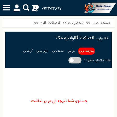
0
09121724897
صفحه اصلی
>>
محصولات
>>
اتصالات فلزی
>>
اتصالات گالوانیزه مک
کالا برای:
پربازدید ترین
حراجی
جدیدترین
ارزان ترین
گرانترین
فقط کالاهای موجود :
جستجو شما نتیجه ای در بر نداشت.