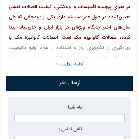
در دنیای پیچیده تأسیسات و لوله‌کشی، کیفیت اتصالات نقشی
تعیین‌کننده در طول عمر سیستم دارد. یکی از برندهایی که طی
سال‌های اخیر جایگاه ویژه‌ای در بازار ایران و خاورمیانه پیدا
کرده،
اتصالات گالوانیزه مک
است.
اتصالات گالوانیزه مک
با
بهره‌گیری از تکنولوژی روز و استفاده از مواد اولیه باکیفیت،
توانسته‌اند اعتماد مهندسان، پیمانکاران و فعالان صنعت
ادامه مطلب ˅
تأسیسات را به خود جلب کنند. برند مک (MECH) که در
کشورهای مختلف از جمله چین و تایوان تولید می‌شود، در حال
ارسال نظر
حاضر یکی از شناخته‌شده‌ترین و پرکاربردترین برندهای اتصالات
گالوانیزه در بازار ایران به شمار می‌رود.
نام شما :
اتصالات گالوانیزه مک با روکش گالوانیزه گرم، مقاومت بالایی در
برابر رطوبت، خوردگی، فشار و دمای بالا دارند و به‌همین دلیل،
تلفن تماس :
انتخابی عالی برای سیستم‌های آبرسانی، خطوط انتقال سیالات،