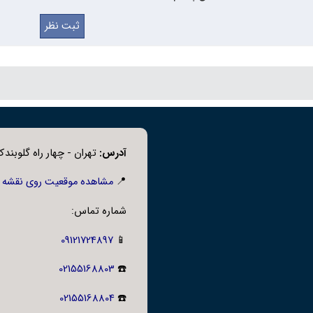
کت ولد
اتصالاتی پرکاربرد برای اتصال لوله‌ها به یکدیگر در سیستم‌های ف
زوه دارد. طراحی ساکت ولد در این قطعات باعث می‌شود که اتصال‌ها م
رده استفاده شوند.
 نیم بوشن ساکت ولد:
ر خطوط انتقال سیالات صنعتی.
آدرس:
تهران - چهار راه گلوبندک،
تم‌های بخار و آب داغ.
📍
مشاهده موقعیت روی نقشه
ع پالایشگاهی و پتروشیمی.
شماره تماس:
09121724897
📱
02155168803
☎️
02155168804
☎️