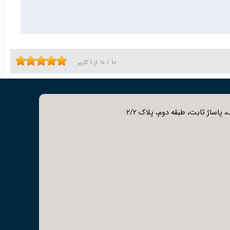
شار بالا هستند. بوشن به‌طور کامل رزوه‌دار است، در حالی که نیم
قاومت بالاتری داشته باشند و در صنایع سنگین مانند نفت، گاز
10
/
10
از
1
کاربر
 پاساژ ثابت، طبقه دوم، پلاک 2/2