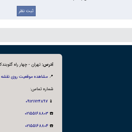
ت ولد
یکی از اتصالات پرکاربرد در سیستم‌های لوله‌کشی است که برای ایجا
ی ساکت ولد، نصب آسانی دارد و در پروژه‌هایی که به مقاومت بالا نیاز د
فشار قوی ساکت ولد:
 سیستم‌های لوله‌کشی صنعتی.
یشگاه‌ها و صنایع پتروشیمی.
آدرس:
تهران - چهار راه گلوبندک،
ط بخار و گاز.
📍
مشاهده موقعیت روی نقشه
شماره تماس:
09121724897
📱
02155168803
☎️
02155168804
☎️