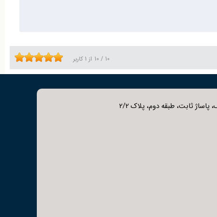
د انشعاب در خطوط لوله با فشار بالا مورد استفاده قرار می‌گیرد.
ارند، گزینه‌ای ایده‌آل محسوب می‌شود.
10
/
10
از
1
کاربر
 پاساژ ثابت، طبقه دوم، پلاک 2/2