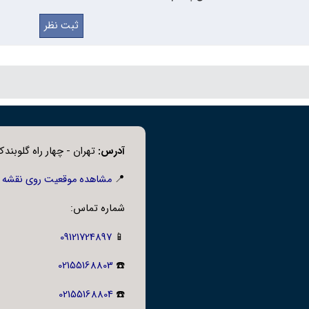
آدرس:
تهران - چهار راه گلوبندک،
📍
مشاهده موقعیت روی نقشه
شماره تماس:
09121724897
📱
02155168803
☎️
02155168804
☎️