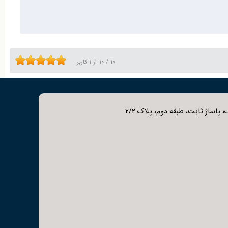
10
/
10
از
1
کاربر
 پاساژ ثابت، طبقه دوم، پلاک 2/2