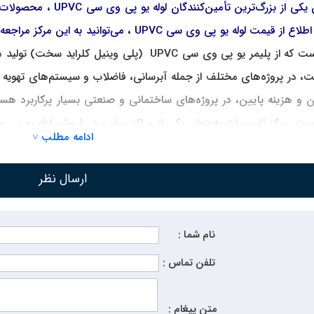
مرکز تاسیسات به‌عنوان ی
ت که از پلیمر یو پی وی سی
UPVC
(پلی وینیل کلراید سخت) تولید می‌
 در پروژه‌های مختلف از جمله آبرسانی، فاضلاب و سیستم‌های تهویه م
هزینه پایین، در پروژه‌های ساختمانی و صنعتی بسیار پرکاربرد هستند. 
ت. مرکز تاسیسات به‌عنوان یکی از مراکز پیشرو در
فروش لوله یو پی
ادامه مطلب ˅
 وی سی
UPVC
و اطلاع از
قیمت لوله یو پی وی سی
UPVC
، به این مرکز
ارسال نظر
سی UPVC
نام شما :
UP
یکی از محصولات پیشرفته در صنعت تأسیسات است که از پلی وی
ت بالا در برابر خوردگی، ضربه و تغییرات دمایی، در پروژه‌های مختلف 
تلفن تماس :
 یو پی وی سی
UPVC
در برابر اشعه ماوراء بنفش مقاوم است و به همی
قوی و معمولی تولید می‌شوند و بسته به نوع پروژه می‌توان گزینه مناسب ر
متن پیغام :