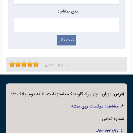
پروژه‌های صنعتی ارائه می‌شود.
متن پیغام :
پیچ تمام رزوه و مهره (استاد بولت)
یک نوع اتصال فلزی است
که به دلیل طراحی خاص خود، در محیط‌های با فشار و دمای
بالا مانند صنایع نفت، گاز و پتروشیمی استفاده می‌شود. این
پیچ‌ها به‌طور کامل رزوه شده‌اند و به همراه مهره، اتصال بسیار
محکمی را ایجاد می‌کنند.
خرید پیچ تمام رزوه و مهره استاد
بولت
از فروشگاه مرکز تاسیسات تضمین کیفیت و استاندارد
10
/
10
از
1
کاربر
بالای محصول را به همراه دارد.
قیمت پیچ تمام رزوه و مهره
بسته به نوع متریال و سایز متغیر است و ما بهترین گزینه‌ها را
با خدمات
فروش پیچ تمام رزوه و مهره استاد بولت
به مشتریان
آدرس:
تهران - چهار راه گلوبندک، پاساژ ثابت، طبقه دوم، پلاک 2/2
خود ارائه می‌دهیم.
📍
مشاهده موقعیت روی نقشه
شماره تماس:
فروش پیچ تمام رزوه و مهره - استاد بولت
09121724897
📱