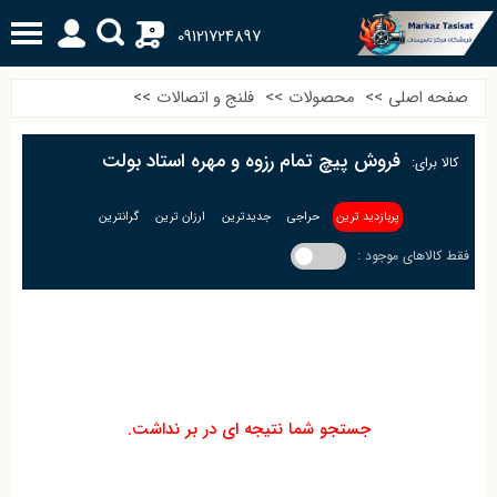
0
09121724897
صفحه اصلی
>>
محصولات
>>
فلنج و اتصالات
>>
فروش پیچ تمام رزوه و مهره استاد بولت
کالا برای:
پربازدید ترین
حراجی
جدیدترین
ارزان ترین
گرانترین
فقط کالاهای موجود :
جستجو شما نتیجه ای در بر نداشت.