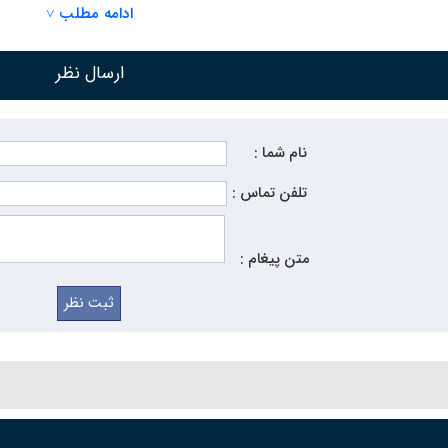
ادامه مطلب ˅
تی
ارسال نظر
 فرآیند مهم و حساس است که نیاز به توجه به مشخصات فنی و نیازهای پرو
نام شما :
وش
شیرآلات
صنعتی
به
منابع
معتبر
و
با
تجربه
مانند فروشگاه مرکز تاسی
تلفن تماس :
کاربرد
شیرآلات
را
متناسب
با
نیاز
پروژه
بررسی
کنید
.
به
کیفیت،
دوام
و
خدمات
پس
از
فروش
محصول
توجه
ویژه
داشته
باشید
متن پیغام :
موارد، می‌توانید شیرآلات صنعتی مناسب را با بهترین قیمت خریداری
یکی از اجزای کلیدی در سیستم‌های انتقال و کنترل سیالات هستند که 
 نیروگاه‌ها و کارخانه‌های تولیدی به کار می‌روند. این تجهیزات برای
ه‌اند. در ادامه، با جزئیات بیشتری به خرید، فروش و قیمت شیرآلات صن