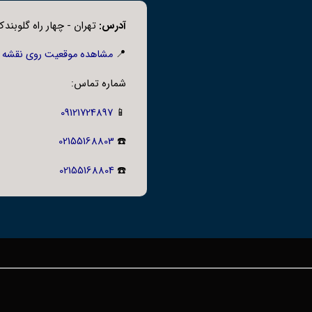
آدرس:
تهران - چهار راه گلوبندک،
📍
مشاهده موقعیت روی نقشه
شماره تماس:
09121724897
📱
02155168803
☎️
02155168804
☎️