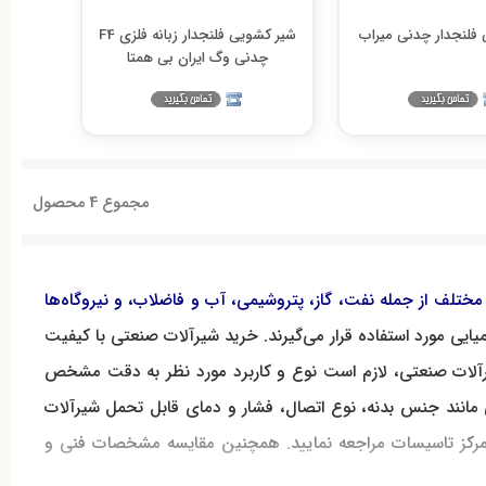
 فلنجدار چدنی میراب
شیر کشویی فلنجدار زبانه فلزی F4
چدنی وگ ایران بی همتا
مجموع
4
محصول
تلف از جمله نفت، گاز، پتروشیمی، آب و فاضلاب، و نیروگاه‌ها
یایی
مورد
استفاده
قرار
می‌گیرند
.
خرید
شیرآلات
صنعتی
با
کیفیت
آلات
صنعتی،
لازم
است
نوع
و
کاربرد
مورد
نظر
به
دقت
مشخص
مانند
جنس
بدنه،
نوع
اتصال،
فشار
و
دمای
قابل
تحمل
شیرآلات
رکز تاسیسات مراجعه نمایید
.
همچنین
مقایسه
مشخصات
فنی
و