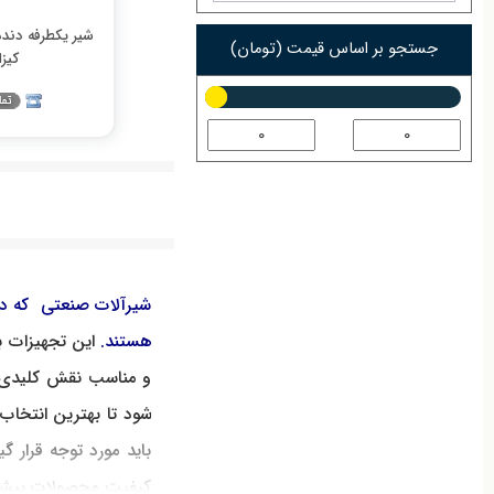
شیر یکطرفه دند
جستجو بر اساس قیمت (تومان)
کیزا
شیرآلات صنعتی که در 
هستند
.
این
تجهیزات
ب
و
مناسب
نقش
کلیدی
شود
تا
بهترین
انتخاب
باید
مورد
توجه
قرار
گی
کیفیت
محصولات
پیش