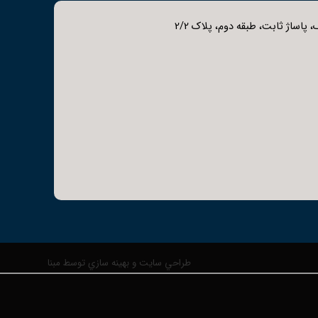
 پاساژ ثابت، طبقه دوم، پلاک 2/2
طراحي سايت و بهينه سازي توسط مبنا