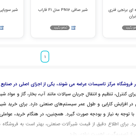
ه ای برنجی فنری
شیر صافی PN16 مدل F1 فاراب
شیر سوپاپی
یران
1
فروشگاه مرکز تاسیسات عرضه می شوند، یکی از اجزای اصلی در صنایع مخ
رای
کنترل،
تنظیم
و
انتقال
جریان
سیالات
مانند
آب،
بخار،
گاز
و
مواد
شیم
در
افزایش
کارایی
و
طول
عمر
سیستم‌های
صنعتی
دارد
.
برای
خرید
شیر
با
توجه
به
نیاز
و
بودجه
صورت
گیرد
.
همچنین،
در
هنگام
خرید،
عواملی
رد
.
برای
اطلاع
دقیق
از
قیمت
شیرآلات
صنعتی،
بهتر
است
به فروشگاه م
از
تصمیم‌گیری
اهمیت
زیادی
دارد
.