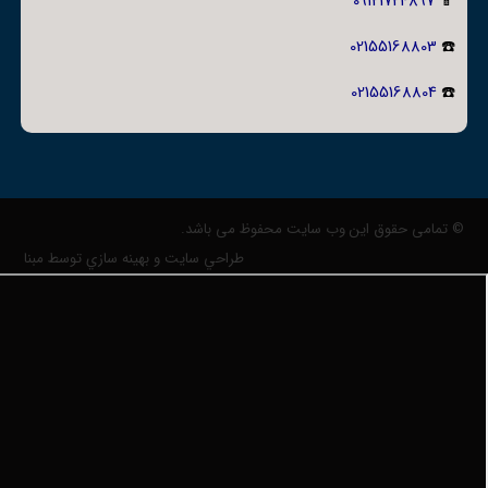
09121724897
📱
02155168803
☎️
02155168804
☎️
© تمامی حقوق این وب سایت محفوظ می باشد.
طراحي سايت و بهينه سازي توسط مبنا