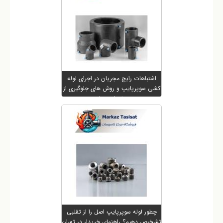
اشتباهات رایج مجریان در اجرای لوله
کشی سوپرپایپ و روش های جلوگیری از
خسارت ها
چطور لوله سوپرپایپ اصل را از تقلبی
تشخیص دهیم؟ راهنمای خریدار در تهران