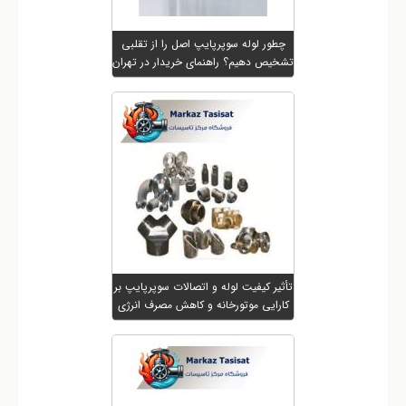
چطور لوله سوپرپایپ اصل را از تقلبی
تشخیص دهیم؟ راهنمای خریدار در تهران
تأثیر کیفیت لوله و اتصالات سوپرپایپ بر
کارایی موتورخانه و کاهش مصرف انرژی