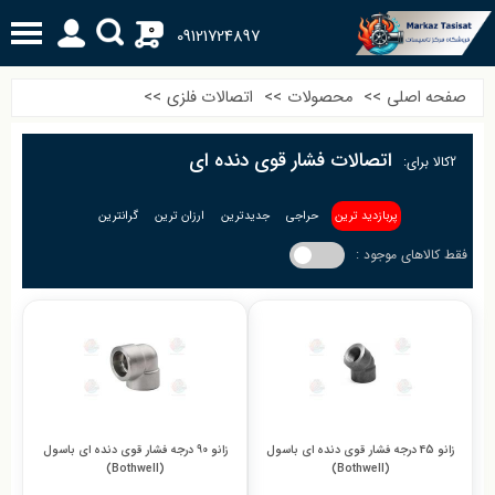
0
09121724897
صفحه اصلی
>>
محصولات
>>
اتصالات فلزی
>>
اتصالات فشار قوی دنده ای
2
کالا برای:
پربازدید ترین
حراجی
جدیدترین
ارزان ترین
گرانترین
فقط کالاهای موجود :
زانو 45 درجه فشار قوی دنده ای باسول
زانو 90 درجه فشار قوی دنده ای باسول
(Bothwell)
(Bothwell)