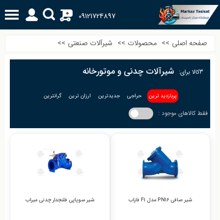
0
09121724897
صفحه اصلی
>>
محصولات
>>
شیرآلات صنعتی
>>
شیرآلات چدنی و موتورخانه
3
کالا برای:
پربازدید ترین
حراجی
جدیدترین
ارزان ترین
گرانترین
فقط کالاهای موجود :
شیر صافی PN16 مدل F1 فاراب
شیر سوپاپی فلنجدار چدنی میراب