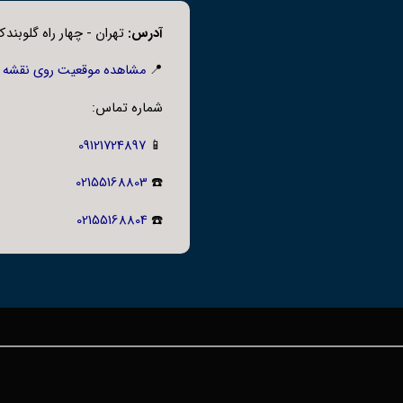
آدرس:
تهران - چهار راه گلوبندک،
📍
مشاهده موقعیت روی نقشه
شماره تماس:
09121724897
📱
02155168803
☎️
02155168804
☎️
یسمان:
 دلیل ساختار بدون درز، لوله فولادی بدون درز مقاومت بیشتری در برابر ف
له‌های مانیسمان به دلیل کیفیت بالای مواد اولیه و فرآیند تولید، عمر طولا