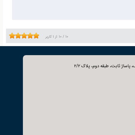
10
/
10
از
1
کاربر
 پاساژ ثابت، طبقه دوم، پلاک 2/2
ره و اطلاع از شرایط فروش ویژه، با ما تماس بگیرید.