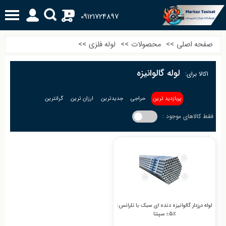
0
09121724897
صفحه اصلی
>>
محصولات
>>
لوله فلزی
>>
لوله گالوانیزه
1
کالا برای:
پربازدید ترین
حراجی
جدیدترین
ارزان ترین
گرانترین
فقط کالاهای موجود :
لوله درزدار گالوانیزه دنده ای سبک با تلرانس:
٪5± سپنتا