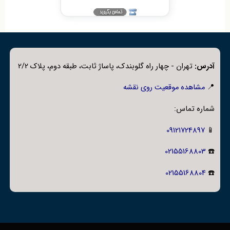
آدرس:
تهران - چهار راه گلوبندک، پاساژ ثابت، طبقه دوم، پلاک 2/2
📍
مشاهده موقعیت روی نقشه
شماره تماس:
09121724897
📱
02155168803
☎️
02155168804
☎️