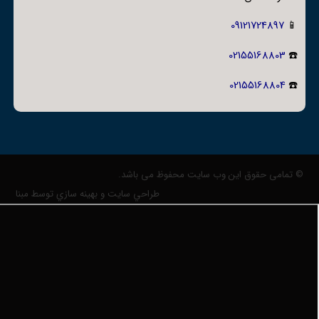
09121724897
📱
02155168803
☎️
02155168804
☎️
© تمامی حقوق این وب سایت محفوظ می باشد.
طراحي سايت و بهينه سازي توسط مبنا