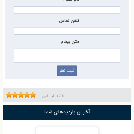
تلفن تماس :
متن پیغام :
10
/
10
از
1
کاربر
آخرین بازدیدهای شما