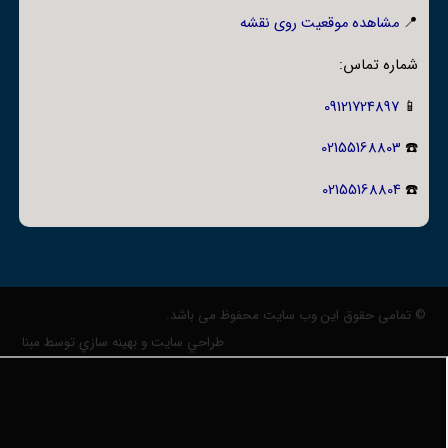
📍
مشاهده موقعیت روی نقشه
شماره تماس:
09121724897
📱
02155168803
☎️
02155168804
☎️
© تمامی حقوق این وب سایت محفوظ می باشد.
طراحي سايت و بهينه سازي توسط مبنا