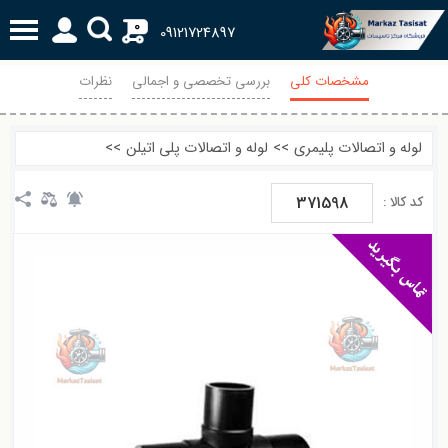
0
09121724897
مشخصات کلی
بررسی تخصصی و اجمالی
نظرات
لوله و اتصالات پلیمری
>>
لوله و اتصالات پلی اتیلن
>>
371598
کد کالا :