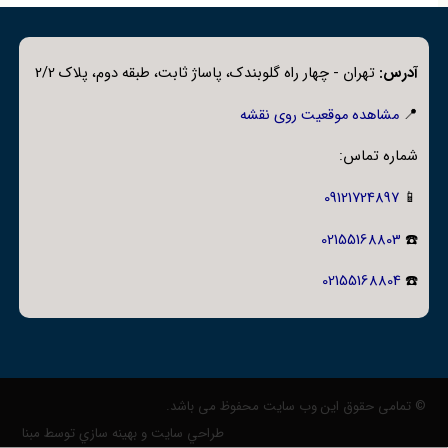
آدرس:
تهران - چهار راه گلوبندک، پاساژ ثابت، طبقه دوم، پلاک 2/2
📍
مشاهده موقعیت روی نقشه
شماره تماس:
09121724897
📱
02155168803
☎️
02155168804
☎️
© تمامی حقوق این وب سایت محفوظ می باشد.
طراحي سايت و بهينه سازي توسط مبنا