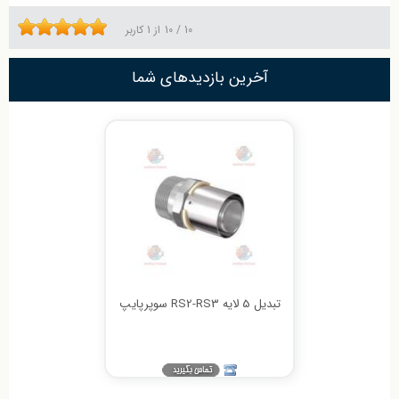
10
/
10
از
1
کاربر
آخرین بازدیدهای شما
تبدیل 5 لایه RS2-RS3 سوپرپایپ