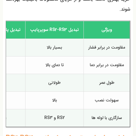
شوند.
ویژگی
تبدیل RS2-RS3 سوپرپایپ
تبدیل پلی ات
مقاومت در برابر فشار
بسیار بالا
مت
مقاومت در برابر دما
تا دمای بالا
مت
طول عمر
طولانی
مت
سهولت نصب
بالا
مت
سازگاری با لوله‌ ها
RS2 و RS3
پلی 