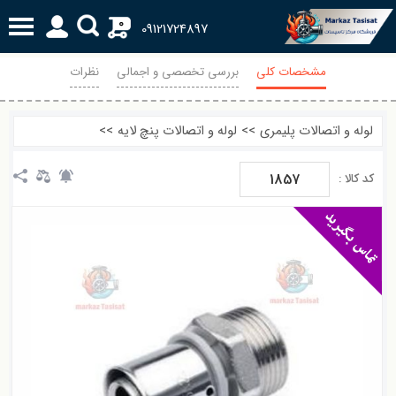
0
09121724897
مشخصات کلی
بررسی تخصصی و اجمالی
نظرات
لوله و اتصالات پلیمری
>>
لوله و اتصالات پنچ لایه
>>
1857
کد کالا :