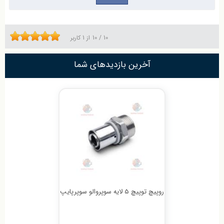
10
/
10
از
1
کاربر
آخرین بازدیدهای شما
روپیچ توپیچ 5 لایه سوپروالو سوپرپایپ