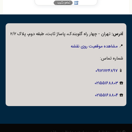
آدرس:
تهران - چهار راه گلوبندک، پاساژ ثابت، طبقه دوم، پلاک 2/2
📍
مشاهده موقعیت روی نقشه
شماره تماس:
09121724897
📱
02155168803
☎️
02155168804
☎️