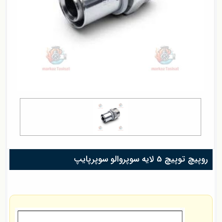
روپیچ توپیچ 5 لایه سوپروالو سوپرپایپ