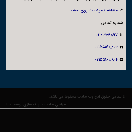
📍
مشاهده موقعیت روی نقشه
شماره تماس:
09121724897
📱
02155168803
☎️
02155168804
☎️
© تمامی حقوق این وب سایت محفوظ می باشد.
طراحي سايت و بهينه سازي توسط مبنا