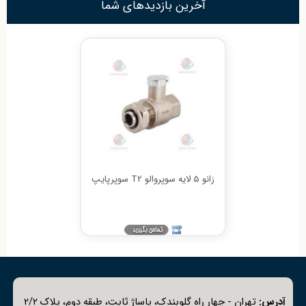
آخرین بازدیدهای شما
زانو 5 لایه سوپروالو T2 سوپرپایپ
آدرس:
تهران - چهار راه گلوبندک، پاساژ ثابت، طبقه دوم، پلاک 2/2