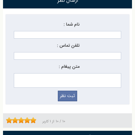
ارسال نظر
نام شما :
تلفن تماس :
متن پیغام :
10
/
10
از
1
کاربر