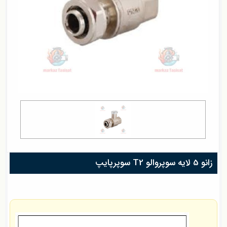
زانو 5 لایه سوپروالو T2 سوپرپایپ