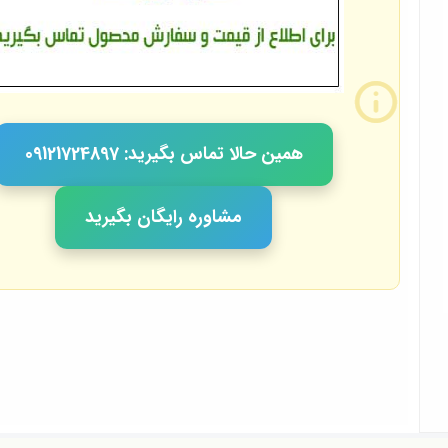
همین حالا تماس بگیرید: 09121724897
مشاوره رایگان بگیرید