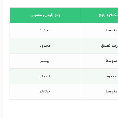
 تک‌لایه رایج
زانو پلیمری معمولی
متوسط
محدود
زمند تطبیق
محدود
متوسط
بیشتر
محدود
به‌سختی
متوسط
کوتاه‌تر