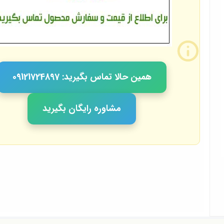
همین حالا تماس بگیرید: 09121724897
مشاوره رایگان بگیرید