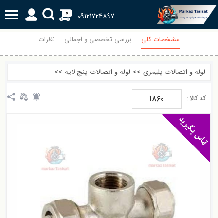
0
09121724897
مشخصات کلی
بررسی تخصصی و اجمالی
نظرات
لوله و اتصالات پلیمری
>>
لوله و اتصالات پنچ لایه
>>
1860
کد کالا :