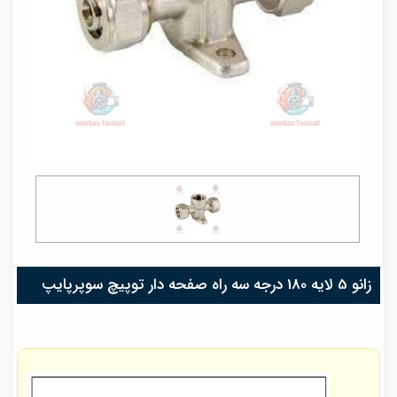
زانو 5 لایه 180 درجه سه راه صفحه دار توپیچ سوپرپایپ