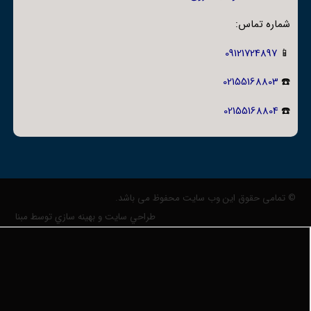
شماره تماس:
09121724897
📱
02155168803
☎️
02155168804
☎️
© تمامی حقوق این وب سایت محفوظ می باشد.
طراحي سايت و بهينه سازي توسط مبنا