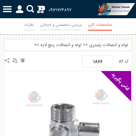
0
09121724897
مشخصات کلی
بررسی تخصصی و اجمالی
نظرات
لوله و اتصالات پلیمری
>>
لوله و اتصالات پنچ لایه
>>
1866
کد کالا :