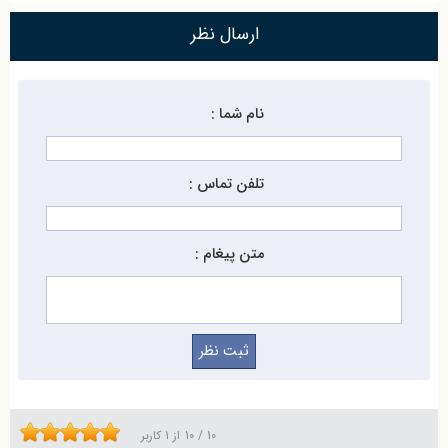
ارسال نظر
نام شما :
تلفن تماس :
متن پیغام :
10
/
10
از
1
کاربر