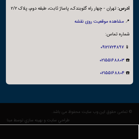
آدرس:
تهران - چهار راه گلوبندک، پاساژ ثابت، طبقه دوم، پلاک 2/2
📍
مشاهده موقعیت روی نقشه
شماره تماس:
09121724897
📱
02155168803
☎️
02155168804
☎️
© تمامی حقوق این وب سایت محفوظ می باشد.
طراحي سايت و بهينه سازي توسط مبنا