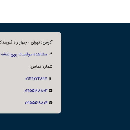
آدرس:
تهران - چهار راه گلوبندک،
📍
مشاهده موقعیت روی نقشه
شماره تماس:
09121724897
📱
02155168803
☎️
02155168804
☎️