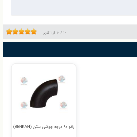
10
/
10
از
1
کاربر
زانو 90 درجه جوشی بنکن (BENKAN)