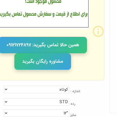
همین حالا تماس بگیرید: 09121724897
مشاوره رایگان بگیرید
اندازه :
رده
سایز