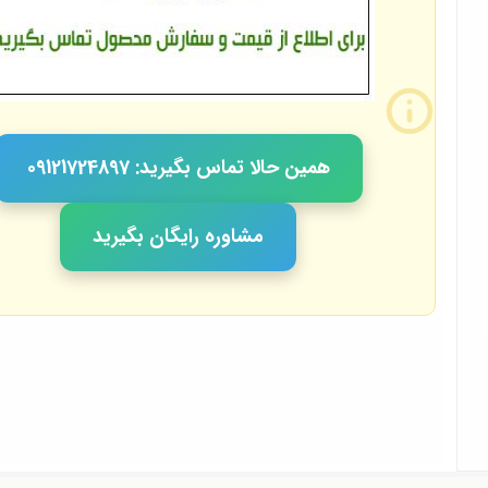
همین حالا تماس بگیرید: 09121724897
مشاوره رایگان بگیرید