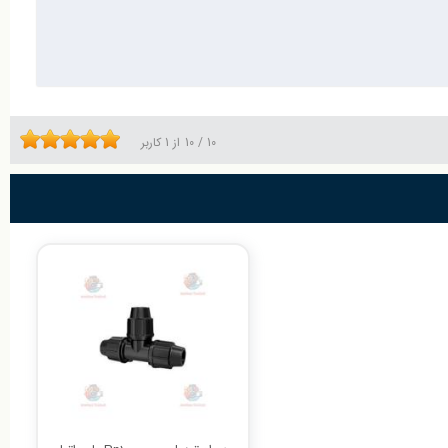
10
/
10
از
1
کاربر