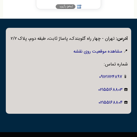
آدرس:
تهران - چهار راه گلوبندک، پاساژ ثابت، طبقه دوم، پلاک 2/2
📍
مشاهده موقعیت روی نقشه
شماره تماس:
09121724897
📱
02155168803
☎️
02155168804
☎️