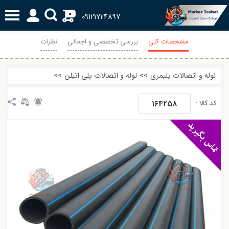
0
09121724897
مشخصات کلی
بررسی تخصصی و اجمالی
نظرات
لوله و اتصالات پلیمری
>>
لوله و اتصالات پلی اتیلن
>>
164258
کد کالا :