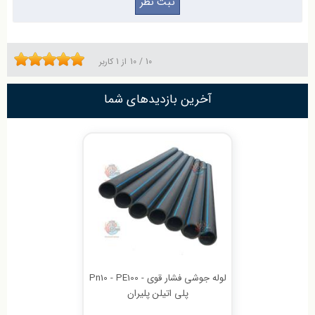
10
/
10
از
1
کاربر
آخرین بازدیدهای شما
لوله جوشی فشار قوی - Pn10 - PE100
پلی اتیلن پلیران